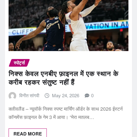
स्पोर्ट्स
निक्स केवल एनबीए फ़ाइनल में एक स्थान के
करीब रहकर संतुष्ट नहीं हैं
विनीत सांगवी
May 24, 2026
0
क्लीवलैंड – न्यूयॉर्क निक्स स्पष्ट मार्चिंग ऑर्डर के साथ 2026 ईस्टर्न
कॉन्फ़्रेंस फ़ाइनल के गेम 3 में आया। “मेरा मतलब…
READ MORE