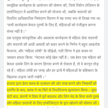
सामूहिक कार्यक्रम के आयोजन की घोषणा की, जिसे रिशोन लेज़ियन के
एम्फीथिएटर में आयोजित करने की योजना थी, जबकि सदस्यों को
वितरित आधिकारिक निमंत्रण विवरण में यह स्पष्ट रूप से लिखा गया था:
“सभी कार्यक्रम केवल पुरुषों के लिए हैं, महिलाओं को पंजीकृत करना
संभव नहीं है।”
एक प्रमुख सांस्कृतिक और अवकाश कार्यक्रम से महिला सेवा सदस्यों
और सदस्यों की आधी आबादी को बाहर करने के निर्णय ने बहुत आक्रोश
फैलाया, और “महिला लॉबी” के सीईओ, गली सिंगर ने इस कदम पर
जमकर हमला किया: “भेदभाव कोई खेल नहीं है। जब हेवर एक महिला को
केवल उसके लिंग के कारण हिस्सा बनने से रोकता है, तो वे कानून तोड़
रहे हैं। महिला लॉबी हर जगह और हर ढांचे में महिलाओं के बहिष्कार के
खिलाफ लड़ना जारी रखेगी।”
वाल्ला द्वारा हेवर क्लब के प्रबंधन की ओर रुख करने और निष्कर्षों की
प्राप्ति के बाद, क्लब ने नए सिरे से स्थितिजन्य मूल्यांकन किया। कुछ
घंटों बाद, कंपनी ने दिशा में पूर्ण बदलाव और लिंग भेद के बिना सभी पुरुष
और महिला सदस्यों के लिए एम्फीथिएटर के द्वार खोलने की घोषणा की।