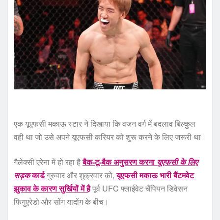
एक यूएफसी मकाऊ स्टार ने दिखाया कि वजन वर्ग में बदलाव बिल्कुल
वही था जो उसे अपने यूएफसी करियर को शुरू करने के लिए जरूरी था।
गैलेक्सी एरेना में हो रहा है
बैक-टू-बैक अनुसरण करना
यूएफसी के लिए
सड़क
कार्ड
गुरुवार और शुक्रवार को,
यूएफसी मकाऊ भारी बैंटमवेट
झुकाव के कारण सुर्खियों में है
पूर्व UFC फ्लाईवेट चैंपियन डिवेसन
फिगुएरेडो और सोंग यादोंग के बीच।