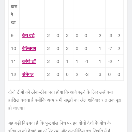
कट
रे
खा
9
केप वर्ड
2
0
2
0
0
2
-3
2
10
बेल्जियम
2
0
2
0
0
1
-7
2
11
कांगो डॉ
2
0
1
1
-1
1
-2
1
12
सेनेगल
2
0
0
2
-3
3
0
0
दोनों टीमों को ठीक-ठीक पता होगा कि आगे बढ़ने के लिए उन्हें क्या
हासिल करना है क्योंकि अन्य सभी समूहों का खेल शनिवार रात तक पूरा
हो जाएगा।
यह बड़ी विडंबना है कि फुटबॉल पिच पर इन दोनों देशों के बीच के
इतिहास को देखते हुए ऑस्ट्रिया और अल्जीरिया इस स्थिति में हैं।