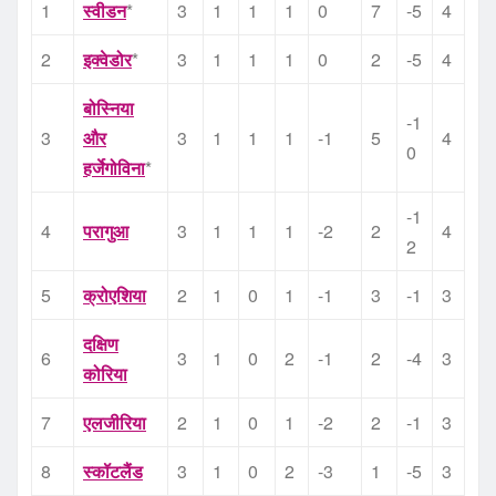
1
स्वीडन
*
3
1
1
1
0
7
-5
4
2
इक्वेडोर
*
3
1
1
1
0
2
-5
4
बोस्निया
-1
3
और
3
1
1
1
-1
5
4
0
हर्जेगोविना
*
-1
4
परागुआ
3
1
1
1
-2
2
4
2
5
क्रोएशिया
2
1
0
1
-1
3
-1
3
दक्षिण
6
3
1
0
2
-1
2
-4
3
कोरिया
7
एलजीरिया
2
1
0
1
-2
2
-1
3
8
स्कॉटलैंड
3
1
0
2
-3
1
-5
3