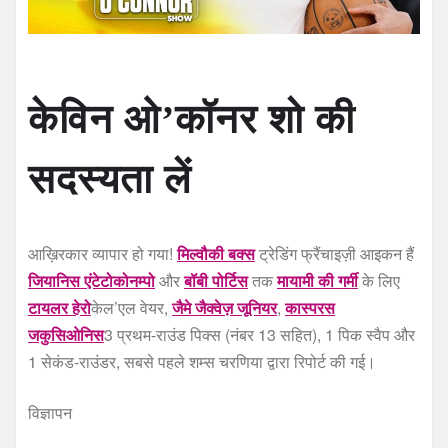
केविन ओ’कॉनर शो की
सदस्यता लें
आख़िरकार व्यापार हो गया!
मिल्वौकी बक्स
ट्रेडिंग फ्रैंचाइज़ी आइकन हैं
जियानिस एंटेटोकोनम्पो
और
बॉबी पोर्टिस
तक
मायामी की गर्मी
के लिए
टायलर हेरो
केल’एल वेयर,
जैमे जैक्वेज़ जूनियर
,
कास्परस
जकुसिओनिस
3 प्रथम-राउंड पिक्स (नंबर 13 सहित), 1 पिक स्वैप और
1 सेकंड-राउंडर, सबसे पहले शम्स चरणिया द्वारा रिपोर्ट की गई।
विज्ञापन