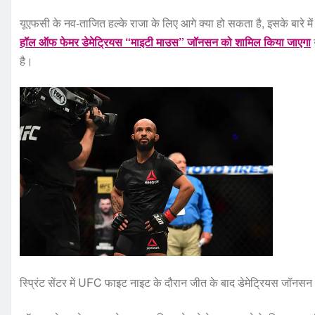
यूएफसी के नव-ताजित हल्के राजा के लिए आगे क्या हो सकता है, इसके बारे मे
हॉल ऑफ फेमर डेमेट्रियस “माइटी माउस” जॉनसन को शामिल किया जाएगा
न
है।
स्प्रिंट सेंटर में UFC फाइट नाइट के दौरान जीत के बाद डेमेट्रियस जॉनसन