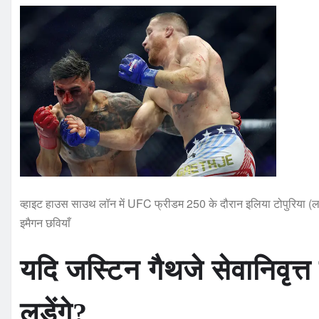
व्हाइट हाउस साउथ लॉन में UFC फ्रीडम 250 के दौरान इलिया टोपुरिया (लाल द
इमैगन छवियाँ
यदि जस्टिन गैथजे सेवानिवृत्त
लड़ेंगे?