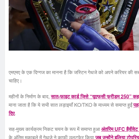
एमएमए के एक दिग्गज का मानना ​​है कि जस्टिन गेथजे को अपने करियर की स
चाहिए।
महीनों के निर्माण के बाद,
सात-फाइट कार्ड जिसे “यूएफसी फ्रीडम 250” कह
माना जाता है कि ये सभी सात लड़ाइयाँ KO/TKO के माध्यम से समाप्त हुईं
पहल
दिए
.
सह-मुख्य कार्यक्रम निकट चयन के रूप में समाप्त हुआ
अंतरिम UFC हैवीवेट ब
के अंतिम मुकाबले में गेथजे ने काफी उलटफेर किया
जब उन्होंने इलिया टोपुर