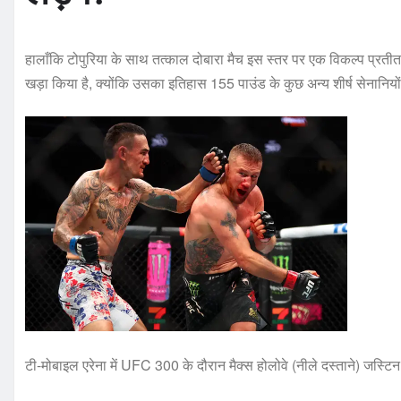
हालाँकि टोपुरिया के साथ तत्काल दोबारा मैच इस स्तर पर एक विकल्प प्रती
खड़ा किया है, क्योंकि उसका इतिहास 155 पाउंड के कुछ अन्य शीर्ष सेनानियो
टी-मोबाइल एरेना में UFC 300 के दौरान मैक्स होलोवे (नीले दस्ताने) जस्टिन ग