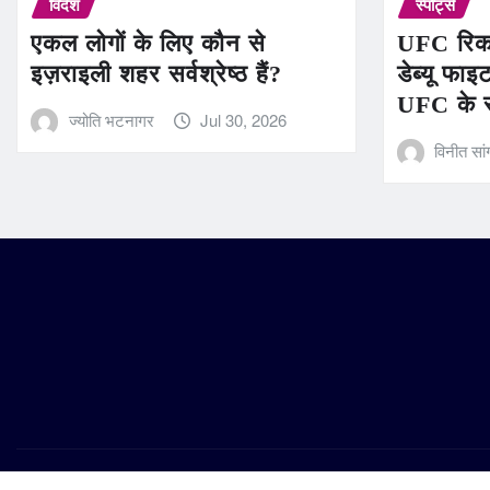
विदेश
स्पोर्ट्स
एकल लोगों के लिए कौन से
UFC रिकॉर
इज़राइली शहर सर्वश्रेष्ठ हैं?
डेब्यू फाइ
UFC के 
ज्योति भटनागर
Jul 30, 2026
विनीत सां
Copyright © 2026 | Powered by
WordPress
|
Frankfurt News
b