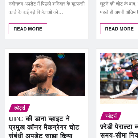
नवीनतम अपडेट में पिछले शनिवार के यूएफसी
घुटने की चोट के बाद, 
कार्ड के कई बड़े विजेताओं को…
पहले ही अपनी अंत
READ MORE
READ MORE
स्पोर्ट्स
स्पोर्ट्स
UFC की डाना व्हाइट ने
फ़्रेडी पेराल्टा 
प्रमुख कॉनर मैकग्रेगर चोट
समय-सीमा नि
संबंधी अपडेट साझा किया