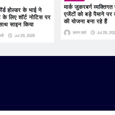
मार्क जुकरबर्ग व्यक्तिग
्ड होल्डर के भाई ने
एजेंटों को बड़े पैमाने पर 
ट के लिए शॉर्ट नोटिस पर
की योजना बना रहे हैं
साथ साइन किया
करण ताले
Jul 29, 20
गवी
Jul 29, 2026
y ThemeArile
संपर्क करें