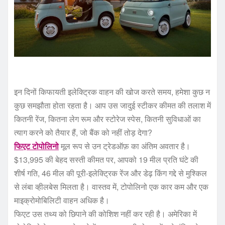
इन दिनों किफायती इलेक्ट्रिक वाहन की खोज करते समय, हमेशा कुछ न
कुछ समझौता होता रहता है। आप उस जादुई स्टीकर कीमत की तलाश में
कितनी रेंज, कितना लेग रूम और स्टोरेज स्पेस, कितनी सुविधाओं का
त्याग करने को तैयार हैं, जो बैंक को नहीं तोड़ देगा?
फिएट टोपोलिनो
मूल रूप से उन ट्रेडऑफ़ का अंतिम अवतार है।
$13,995 की बेहद सस्ती कीमत पर, आपको 19 मील प्रति घंटे की
शीर्ष गति, 46 मील की पूरी-इलेक्ट्रिक रेंज और डेढ़ किंग गद्दे से मुश्किल
से लंबा व्हीलबेस मिलता है। वास्तव में, टोपोलिनो एक कार कम और एक
माइक्रोमोबिलिटी वाहन अधिक है।
फिएट उस तथ्य को छिपाने की कोशिश नहीं कर रही है। अमेरिका में