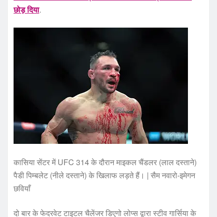
छोड़ दिया
.
कासिया सेंटर में UFC 314 के दौरान माइकल चैंडलर (लाल दस्ताने)
पैडी पिम्बलेट (नीले दस्ताने) के खिलाफ लड़ते हैं। | सैम नवारो-इमेगन
छवियाँ
दो बार के फेदरवेट टाइटल चैलेंजर डिएगो लोप्स द्वारा स्टीव गार्सिया के