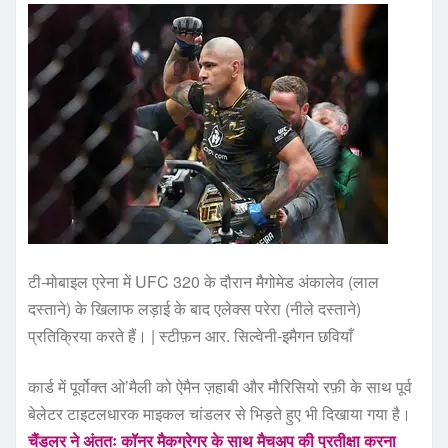
टी-मोबाइल एरेना में UFC 320 के दौरान मैगोमेड अंकालेव (लाल
दस्ताने) के खिलाफ लड़ाई के बाद एलेक्स परेरा (नीले दस्ताने)
प्रतिक्रिया करते हैं। | स्टीफ़न आर. सिल्वेनी-इमैगन छवियाँ
कार्ड में पूर्वोक्त ओ’मैली को ऐमैन ज़हाबी और मौरिसियो रफ़ी के साथ पूर्व
बेलेटर टाइटलधारक माइकल चांडलर से भिड़ते हुए भी दिखाया गया है।
चैंडलर ने अंततः कॉनर मैकग्रेगर के साथ मैचअप की प्रतीक्षा करना