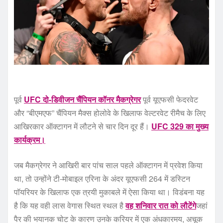
पूर्व
UFC दो-डिवीजन चैंपियन कॉनर मैकग्रेगर
पूर्व यूएफसी फेदरवेट
और “बीएमएफ” चैंपियन मैक्स होलोवे के खिलाफ वेल्टरवेट रीमैच के लिए
आखिरकार ऑक्टागन में लौटने से चार दिन दूर हैं।
UFC 329 का मुख्य
कार्यक्रम।
जब मैकग्रेगर ने आखिरी बार पांच साल पहले ऑक्टागन में प्रवेश किया
था, तो उन्होंने टी-मोबाइल एरिना के अंदर यूएफसी 264 में डस्टिन
पॉयरियर के खिलाफ एक त्रयी मुकाबले में ऐसा किया था। विडंबना यह
है कि यह वही लास वेगास स्थित स्थल है
वह शनिवार रात को लौटेंगे
जहां
पैर की भयानक चोट के कारण उनके करियर में एक अंधकारमय, अचूक