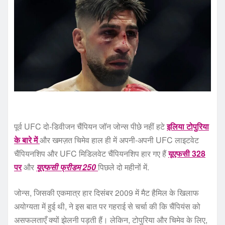
पूर्व UFC दो-डिवीजन चैंपियन जॉन जोन्स पीछे नहीं हटे
इलिया टोपुरिया
के बारे में
और खमज़त चिमेव हाल ही में अपनी-अपनी UFC लाइटवेट
चैंपियनशिप और UFC मिडिलवेट चैंपियनशिप हार गए हैं
यूएफसी 328
पर
और
यूएफसी फ्रीडम 250
पिछले दो महीनों में.
जोन्स, जिसकी एकमात्र हार दिसंबर 2009 में मैट हैमिल के खिलाफ
अयोग्यता में हुई थी, ने इस बात पर गहराई से चर्चा की कि चैंपियंस को
असफलताएँ क्यों झेलनी पड़ती हैं। लेकिन, टोपुरिया और चिमेव के लिए,