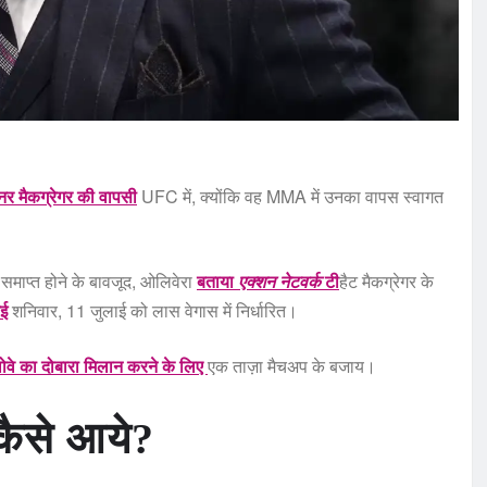
र मैकग्रेगर की वापसी
UFC में, क्योंकि वह MMA में उनका वापस स्वागत
ल समाप्त होने के बावजूद, ओलिवेरा
बताया
एक्शन नेटवर्क
टी
हैट मैकग्रेगर के
गई
शनिवार, 11 जुलाई को लास वेगास में निर्धारित।
ोवे का दोबारा मिलान करने के लिए
एक ताज़ा मैचअप के बजाय।
कैसे आये?