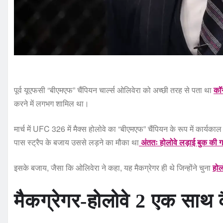
पूर्व यूएफसी “बीएमएफ” चैंपियन चार्ल्स ओलिवेरा को अच्छी तरह से पता था
कॉन
करने में लगभग शामिल था।
मार्च में UFC 326 में मैक्स होलोवे का “बीएमएफ” चैंपियन के रूप में कार्यका
पास स्ट्रैप के बजाय उससे लड़ने का मौका था
अंततः होलोवे लड़ाई बुक की 
इसके बजाय, जैसा कि ओलिवेरा ने कहा, यह मैकग्रेगर ही थे जिन्होंने चुना
होल
मैकग्रेगर-होलोवे 2 एक साथ 