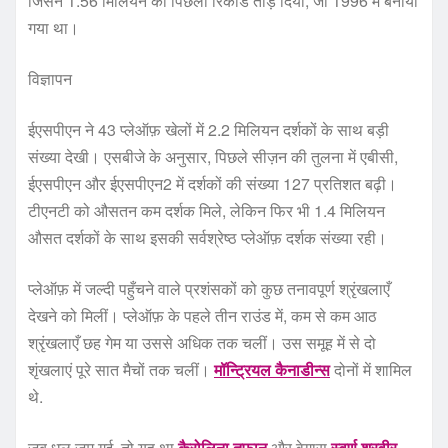
जिसने 1.56 मिलियन का पिछला रिकॉर्ड तोड़ दिया, जो 1996 में बनाया
गया था।
विज्ञापन
ईएसपीएन ने 43 प्लेऑफ़ खेलों में 2.2 मिलियन दर्शकों के साथ बड़ी
संख्या देखी। एसबीजे के अनुसार, पिछले सीज़न की तुलना में एबीसी,
ईएसपीएन और ईएसपीएन2 में दर्शकों की संख्या 127 प्रतिशत बढ़ी।
टीएनटी को औसतन कम दर्शक मिले, लेकिन फिर भी 1.4 मिलियन
औसत दर्शकों के साथ इसकी सर्वश्रेष्ठ प्लेऑफ़ दर्शक संख्या रही।
प्लेऑफ़ में जल्दी पहुँचने वाले प्रशंसकों को कुछ तनावपूर्ण श्रृंखलाएँ
देखने को मिलीं। प्लेऑफ़ के पहले तीन राउंड में, कम से कम आठ
श्रृंखलाएँ छह गेम या उससे अधिक तक चलीं। उस समूह में से दो
शृंखलाएं पूरे सात मैचों तक चलीं।
मॉन्ट्रियल कैनाडीन्स
दोनों में शामिल
थे.
जब धूल जम गई, तो यह था
कैरोलिना तूफान
और वेगास
स्वर्ण शूरवीर